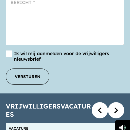
Ik wil mij aanmelden voor de vrijwilligers
nieuwsbrief
VERSTUREN
_E
VRIJWILLIGERSVACATUR
ES
VACATURE