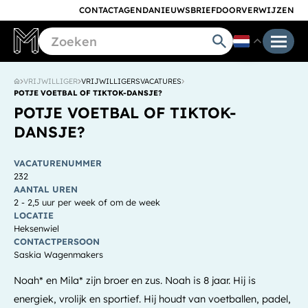
CONTACT
AGENDA
NIEUWSBRIEF
DOORVERWIJZEN
VRIJWILLIGER
VRIJWILLIGERSVACATURES
POTJE VOETBAL OF TIKTOK-DANSJE?
POTJE VOETBAL OF TIKTOK-
DANSJE?
VACATURENUMMER
232
AANTAL UREN
2 - 2,5 uur per week of om de week
LOCATIE
Heksenwiel
CONTACTPERSOON
Saskia Wagenmakers
Noah* en Mila* zijn broer en zus. Noah is 8 jaar. Hij is
energiek, vrolijk en sportief. Hij houdt van voetballen, padel,