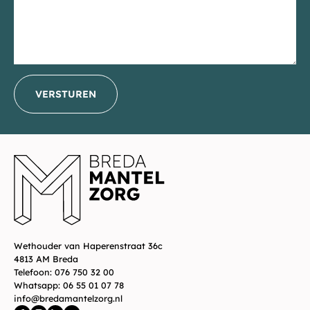
VERSTUREN
_E
Wethouder van Haperenstraat 36c
4813 AM Breda
Telefoon:
076 750 32 00
Whatsapp:
06 55 01 07 78
info@bredamantelzorg.nl