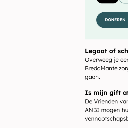
DONEREN
Legaat of sc
Overweeg je ee
BredaMantelzorg
gaan.
Is mijn gift 
De Vrienden va
ANBI mogen hun
vennootschapsb