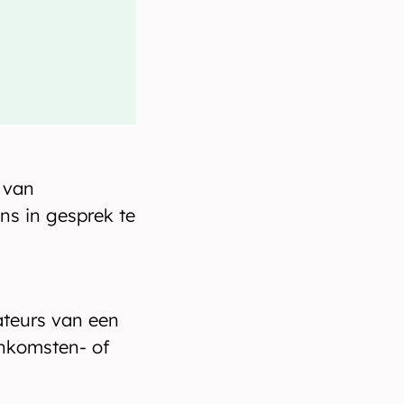
_Email
_UserPa
 van
ns in gesprek te
teurs van een
nkomsten- of