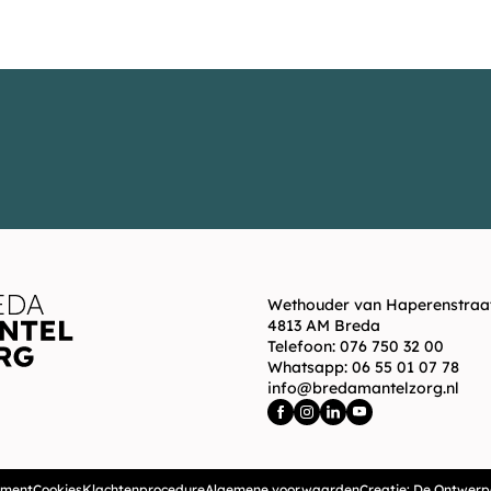
Wethouder van Haperenstraat
4813 AM Breda
Telefoon:
076 750 32 00
Whatsapp:
06 55 01 07 78
info@bredamantelzorg.nl
ement
Cookies
Klachtenprocedure
Algemene voorwaarden
Creatie: De Ontwerp