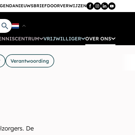
GENDA
NIEUWSBRIEF
DOORVERWIJZEN
ENNISCENTRUM
VRIJWILLIGER
OVER ONS
?
Verantwoording
lzorgers. De