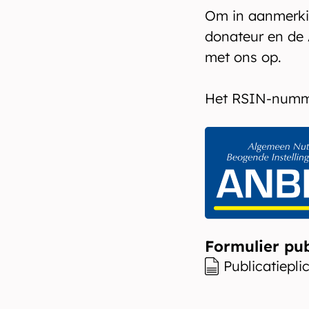
Om in aanmerkin
donateur en de 
met ons op.
​Het RSIN-numm
Formulier pub
Publicatiepl