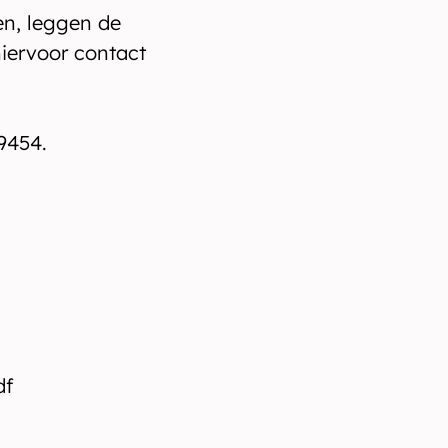
en, leggen de
iervoor contact
9454.
df