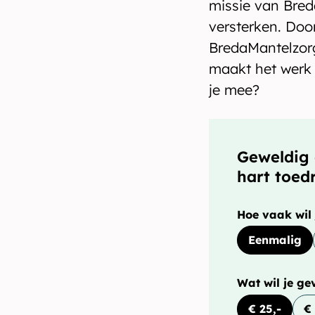
missie van Bred
versterken. Doo
BredaMantelzorg
maakt het werk 
je mee?
Geweldig 
hart toed
Hoe vaak wil
Eenmalig
Wat wil je ge
€ 25,-
€ 