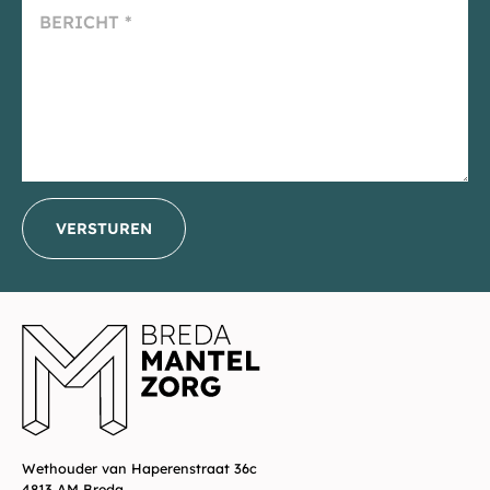
VERSTUREN
_E
Wethouder van Haperenstraat 36c
4813 AM Breda