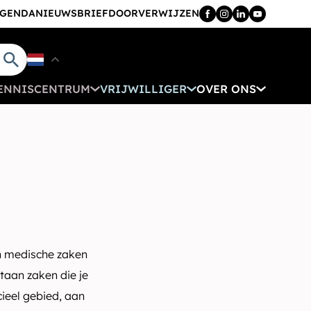
GENDA
NIEUWSBRIEF
DOORVERWIJZEN
ENNISCENTRUM
VRIJWILLIGER
OVER ONS
 en medische zaken
staan zaken die je
cieel gebied, aan