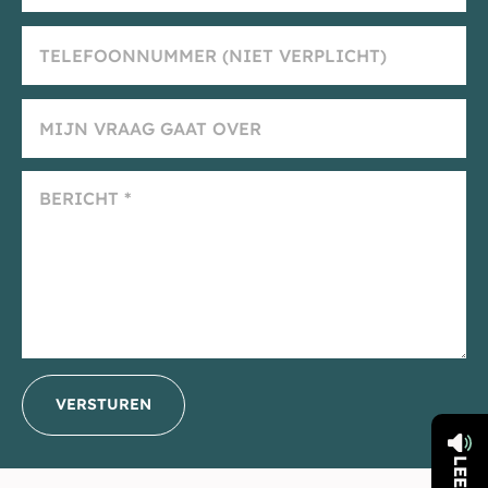
VERSTUREN
_E