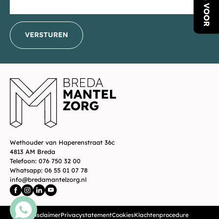
LEES VOOR
VERSTUREN
_E
Wethouder van Haperenstraat 36c
4813 AM Breda
Telefoon:
076 750 32 00
Whatsapp:
06 55 01 07 78
info@bredamantelzorg.nl
Disclaimer
Privacystatement
Cookies
Klachtenprocedure