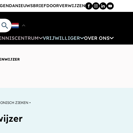
GENDA
NIEUWSBRIEF
DOORVERWIJZEN
ENNISCENTRUM
VRIJWILLIGER
OVER ONS
ENWIJZER
ONISCH ZIEKEN
ijzer