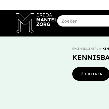
KENNISCENTRUM
KEN
KENNISBA
tune
FILTEREN