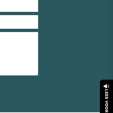
LEES VOOR
_Email
_