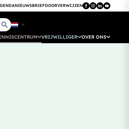
GENDA
NIEUWSBRIEF
DOORVERWIJZEN
ENNISCENTRUM
VRIJWILLIGER
OVER ONS