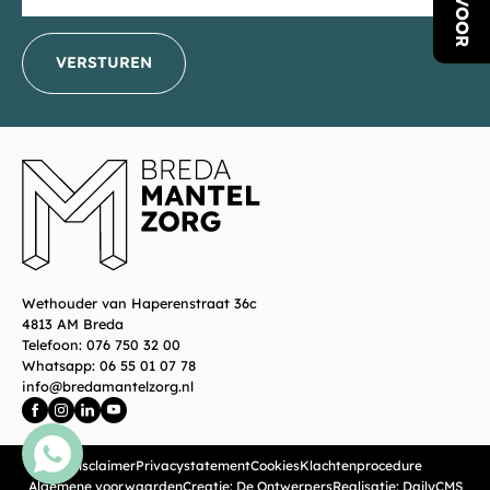
VERSTUREN
_E
Wethouder van Haperenstraat 36c
4813 AM Breda
Telefoon:
076 750 32 00
Whatsapp:
06 55 01 07 78
info@bredamantelzorg.nl
Disclaimer
Privacystatement
Cookies
Klachtenprocedure
Algemene voorwaarden
Creatie: De Ontwerpers
Realisatie: DailyCMS